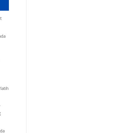
t
ada
g
latih
y
g
nda