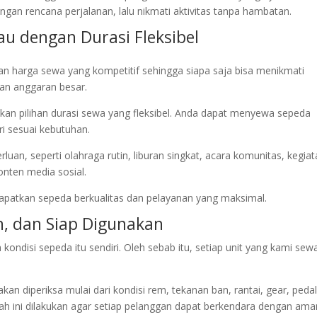
ngan rencana perjalanan, lalu nikmati aktivitas tanpa hambatan.
u dengan Durasi Fleksibel
an harga sewa yang kompetitif sehingga siapa saja bisa menikmati
an anggaran besar.
akan pilihan durasi sewa yang fleksibel. Anda dapat menyewa sepeda
ri sesuai kebutuhan.
erluan, seperti olahraga rutin, liburan singkat, acara komunitas, kegia
nten media sosial.
patkan sepeda berkualitas dan pelayanan yang maksimal.
h, dan Siap Digunakan
ondisi sepeda itu sendiri. Oleh sebab itu, setiap unit yang kami sew
n diperiksa mulai dari kondisi rem, tekanan ban, rantai, gear, pedal
ah ini dilakukan agar setiap pelanggan dapat berkendara dengan ama