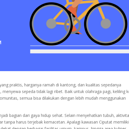
yang praktis, harganya ramah di kantong, dan kualitas sepedanya
 menyewa sepeda tidak lagi ribet. Baik untuk olahraga pagi, keliling k
t komunitas, semua bisa dilakukan dengan lebih mudah menggunakan
adi bagian dari gaya hidup sehat. Selain menyehatkan tubuh, aktivita
ar tanpa harus terjebak kemacetan. Apalagi kawasan Ciputat memiliki
ekat dengan berbagai fasilitas umum, kampus, hingga area kuliner.