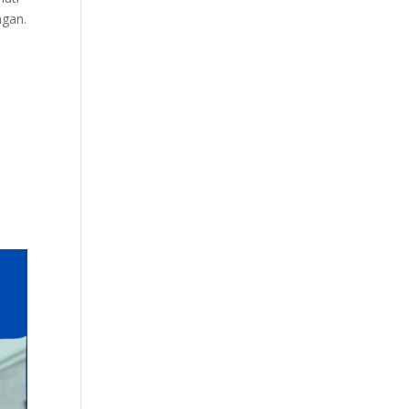
ngan.
i