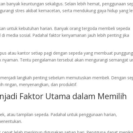
 banyak keuntungan sekaligus. Selain lebih hemat, penggunaan se
rangi stres akibat kemacetan, serta mendukung gaya hidup yang le
kan untuk kebutuhan harian. Banyak orang tergoda membeli sepeda
l di media sosial. Padahal faktor kenyamanan jauh lebih penting jika
us atau kantor setiap pagi dengan sepeda yang membuat punggun
tidak nyaman. Tentu pengalaman tersebut akan mengurangi semangat u
n menjadi langkah penting sebelum memutuskan membeli. Dengan se
ebih ringan, menyenangkan, dan produktif.
adi Faktor Utama dalam Memilih
k, atau tampilan sepeda. Padahal untuk penggunaan harian,
menentukan.
cepat lelah meskipun digunakan setiap hari. Pengguna dapat menik