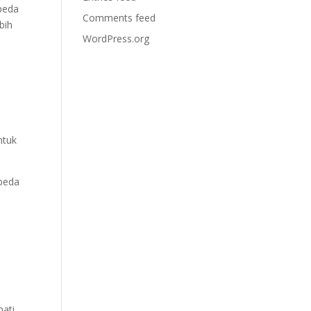
peda
Comments feed
bih
WordPress.org
g
ntuk
peda
mati